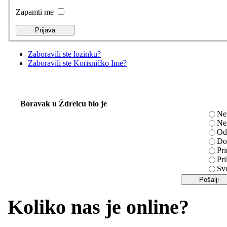
Zapamti me
Zaboravili ste lozinku?
Zaboravili ste Korisničko Ime?
Boravak u Ždrelcu bio je
Ne
Ne
Od
Do
Pri
Pri
Sv
Koliko nas je online?