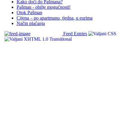
Kako doći do Pašmana?
Pašman - obilje mogućnosti!
Otok Pašman
Cijena – po apartmanu, tjedna, u eurima
Način plaćanja
Feed Entries