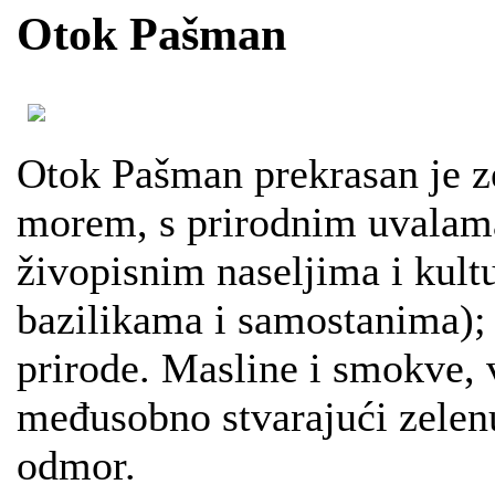
Otok Pašman
Otok Pašman prekrasan je ze
morem, s prirodnim uvalama
živopisnim naseljima i kul
bazilikama i samostanima); 
prirode. Masline i smokve, v
međusobno stvarajući zelenu
odmor.