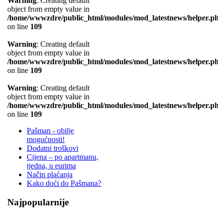
Warning
: Creating default
object from empty value in
/home/wwwzdre/public_html/modules/mod_latestnews/helper.p
on line
109
Warning
: Creating default
object from empty value in
/home/wwwzdre/public_html/modules/mod_latestnews/helper.p
on line
109
Warning
: Creating default
object from empty value in
/home/wwwzdre/public_html/modules/mod_latestnews/helper.p
on line
109
Pašman - obilje
mogućnosti!
Dodatni troškovi
Cijena – po apartmanu,
tjedna, u eurima
Način plaćanja
Kako doći do Pašmana?
Najpopularnije